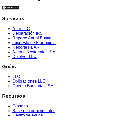
Servicios
Abrir LLC
Declaración IRS
Reporte Anual Estatal
Impuesto de Franquicia
Reporte FBAR
Agente Residente USA
Disolver LLC
Guías
LLC
Obligaciones LLC
Cuenta Bancaria USA
Recursos
Glosario
Base de conocimientos
Centro de ayuda