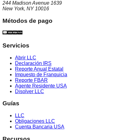
244 Madison Avenue 1639
New York, NY 10016
Métodos de pago
Servicios
Abrir LLC
Declaración IRS
Reporte Anual Estatal
Impuesto de Franquicia
Reporte FBAR
Agente Residente USA
Disolver LLC
Guías
LLC
Obligaciones LLC
Cuenta Bancaria USA
Recursos