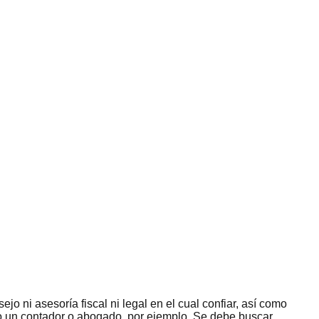
jo ni asesoría fiscal ni legal en el cual confiar, así como
omo un contador o abogado, por ejemplo. Se debe buscar