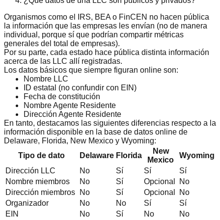
¿Qué datos de una LLC son públicos y privados?
Organismos como el IRS, BEA o FinCEN no hacen pública
la información que las empresas les envían (no de manera
individual, porque sí que podrían compartir métricas
generales del total de empresas).
Por su parte, cada estado hace pública distinta información
acerca de las LLC allí registradas.
Los datos básicos que siempre figuran online son:
Nombre LLC
ID estatal (no confundir con EIN)
Fecha de constitución
Nombre Agente Residente
Dirección Agente Residente
En tanto, destacamos las siguientes diferencias respecto a la
información disponible en la base de datos online de
Delaware, Florida, New Mexico y Wyoming:
New
Tipo de dato
Delaware
Florida
Wyoming
Mexico
Dirección LLC
No
Sí
Sí
Sí
Nombre miembros
No
Sí
Opcional
No
Dirección miembros
No
Sí
Opcional
No
Organizador
No
No
Sí
Sí
EIN
No
Sí
No
No