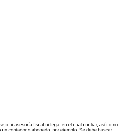
jo ni asesoría fiscal ni legal en el cual confiar, así como
omo un contador o abogado, por ejemplo. Se debe buscar