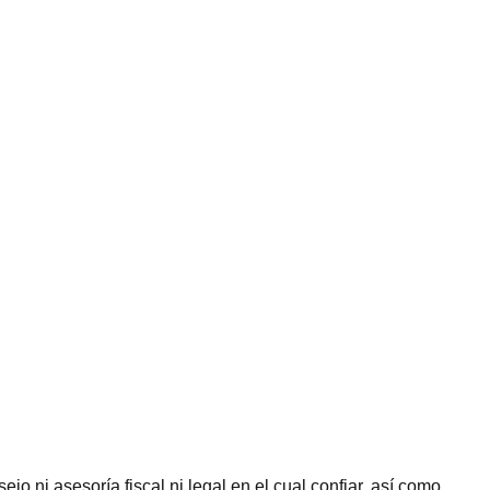
jo ni asesoría fiscal ni legal en el cual confiar, así como