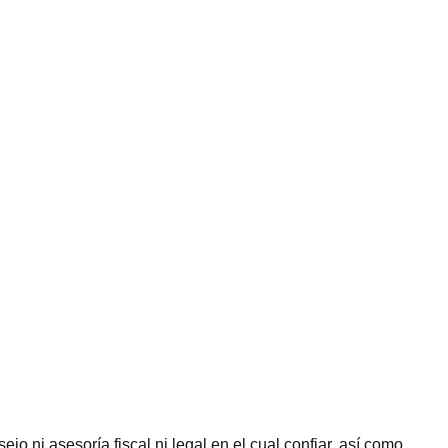
jo ni asesoría fiscal ni legal en el cual confiar, así como