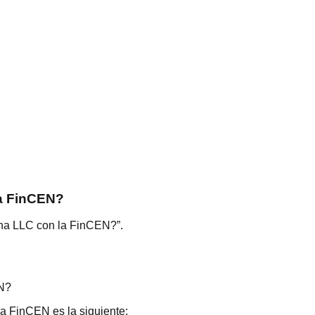
la FinCEN?
una LLC con la FinCEN?”.
EN?
la FinCEN es la siguiente: