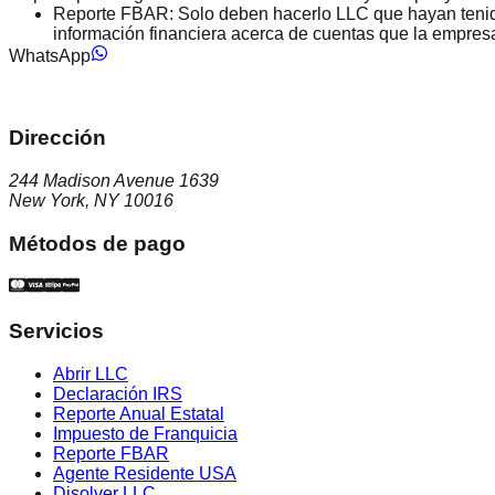
Reporte FBAR:
Solo deben hacerlo LLC que hayan tenido
información financiera acerca de cuentas que la empres
WhatsApp
Dirección
244 Madison Avenue 1639
New York, NY 10016
Métodos de pago
Servicios
Abrir LLC
Declaración IRS
Reporte Anual Estatal
Impuesto de Franquicia
Reporte FBAR
Agente Residente USA
Disolver LLC