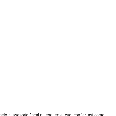
jo ni asesoría fiscal ni legal en el cual confiar, así como