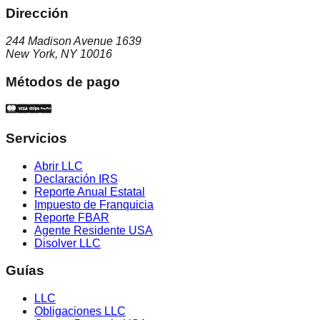
Dirección
244 Madison Avenue 1639
New York, NY 10016
Métodos de pago
Servicios
Abrir LLC
Declaración IRS
Reporte Anual Estatal
Impuesto de Franquicia
Reporte FBAR
Agente Residente USA
Disolver LLC
Guías
LLC
Obligaciones LLC