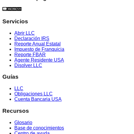
Servicios
Abrir LLC
Declaración IRS
Reporte Anual Estatal
Impuesto de Franquicia
Reporte FBAR
Agente Residente USA
Disolver LLC
Guías
LLC
Obligaciones LLC
Cuenta Bancaria USA
Recursos
Glosario
Base de conocimientos
Centro de ayuda