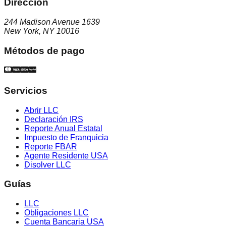
Dirección
244 Madison Avenue 1639
New York, NY 10016
Métodos de pago
Servicios
Abrir LLC
Declaración IRS
Reporte Anual Estatal
Impuesto de Franquicia
Reporte FBAR
Agente Residente USA
Disolver LLC
Guías
LLC
Obligaciones LLC
Cuenta Bancaria USA