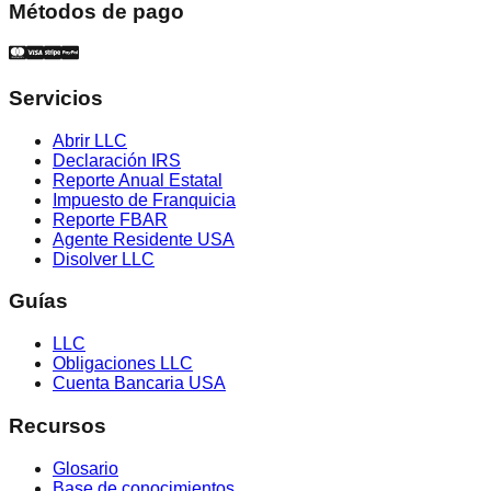
Métodos de pago
Servicios
Abrir LLC
Declaración IRS
Reporte Anual Estatal
Impuesto de Franquicia
Reporte FBAR
Agente Residente USA
Disolver LLC
Guías
LLC
Obligaciones LLC
Cuenta Bancaria USA
Recursos
Glosario
Base de conocimientos