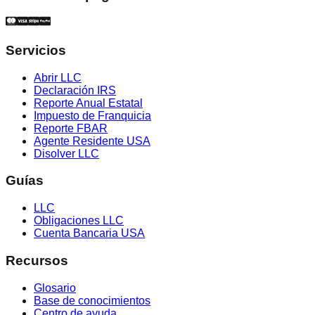
Servicios
Abrir LLC
Declaración IRS
Reporte Anual Estatal
Impuesto de Franquicia
Reporte FBAR
Agente Residente USA
Disolver LLC
Guías
LLC
Obligaciones LLC
Cuenta Bancaria USA
Recursos
Glosario
Base de conocimientos
Centro de ayuda