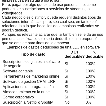
empresa usa en su día a día lo son.
Pero, pagar por algo que sea de uso personal, no, como
podrían ser suscripciones a servicios de streaming o
videojuegos.
Cada negocio es distinto y puede requerir distintos tipos de
soluciones informáticas, pero, sea cual sea, en tanto esté
relacionada a lo que hace, los desembolsos realizados se
podrán deducir.
Aunque, es relevante aclarar que, si también se le da un uso
personal al software, solo sería deducible en la proporción
que se emplee para fines de la empresa.
Ejemplos de gastos deducibles de una LLC en software
¿Es
%
Tipo de gasto
deducible?
deducible
Suscripciones digitales a software
Sí
100%
de negocio
Software contable
Sí
100%
Herramientas de marketing online
Sí
100%
Software de gestión CRM, ERP
Sí
100%
Aplicaciones de programación
Sí
100%
Almacenamiento en la nube
Sí
100%
Correo corporativo
Sí
100%
Suscripción a Netflix o Spotify
No
0%