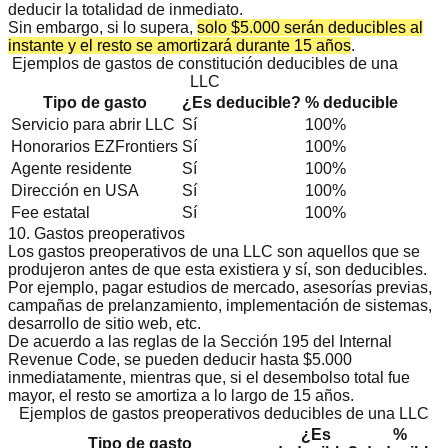
deducir la totalidad de inmediato.
Sin embargo, si lo supera,
solo $5.000 serán deducibles al
instante y el resto se amortizará durante 15 años
.
Ejemplos de gastos de constitución deducibles de una
LLC
Tipo de gasto
¿Es deducible?
% deducible
Servicio para abrir LLC
Sí
100%
Honorarios EZFrontiers
Sí
100%
Agente residente
Sí
100%
Dirección en USA
Sí
100%
Fee estatal
Sí
100%
10. Gastos preoperativos
Los gastos preoperativos de una LLC son aquellos que se
produjeron antes de que esta existiera y sí, son deducibles.
Por ejemplo, pagar estudios de mercado, asesorías previas,
campañas de prelanzamiento, implementación de sistemas,
desarrollo de sitio web, etc.
De acuerdo a las reglas de la
Sección 195 del Internal
Revenue Code
, se pueden deducir hasta $5.000
inmediatamente, mientras que, si el desembolso total fue
mayor, el resto se amortiza a lo largo de 15 años.
Ejemplos de gastos preoperativos deducibles de una LLC
¿Es
%
Tipo de gasto