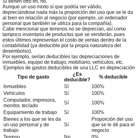
Si tienen otro fin, no.
Aunque un uso mixto sí que podría ser válido,
depreciándose nada más la proporción del uso que se le da
al bien en relación al negocio (por ejemplo, un ordenador
personal que también se utiliza para la compañía).
Cabe mencionar que terrenos no se deprecian, así como
tampoco inventario de productos que se venderán, pues
estos últimos representan el costo de ventas dentro de la
contabilidad (ya deducible por la propia naturaleza del
desembolso).
Por ejemplo, serían deducibles las depreciaciones de
inmuebles, equipo de trabajo, mobiliario, vehículos, etc.
Ejemplos de gastos deducibles de una LLC en depreciación
¿Es
Tipo de gasto
% deducible
deducible?
Inmuebles
Sí
100%
Vehículos
Sí
100%
Computador, impresora,
Sí
100%
monitor, teclado
Equipamiento de trabajo
Sí
100%
Bienes a los que se les da
Proporción del uso
un uso personal y de
Sí
que se le dé para el
trabajo
negocio
Terreno
No
0%