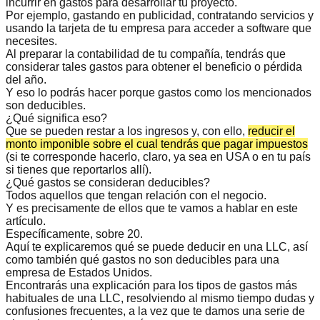
incurrir en gastos para desarrollar tu proyecto.
Por ejemplo, gastando en publicidad, contratando servicios y
usando la tarjeta de tu empresa para acceder a software que
necesites.
Al preparar la contabilidad de tu compañía, tendrás que
considerar tales gastos para obtener el beneficio o pérdida
del año.
Y eso lo podrás hacer porque
gastos como los mencionados
son deducibles
.
¿Qué significa eso?
Que se pueden restar a los ingresos y, con ello,
reducir el
monto imponible sobre el cual tendrás que pagar impuestos
(si te corresponde hacerlo, claro, ya sea en USA o en tu país
si tienes que reportarlos allí).
¿Qué gastos se consideran deducibles?
Todos aquellos que tengan relación con el negocio.
Y es precisamente de ellos que te vamos a hablar en este
artículo.
Específicamente, sobre 20.
Aquí te explicaremos
qué se puede deducir en una LLC
, así
como también qué gastos no son deducibles para una
empresa de Estados Unidos.
Encontrarás una explicación para los tipos de gastos más
habituales de una LLC, resolviendo al mismo tiempo dudas y
confusiones frecuentes, a la vez que te damos una serie de