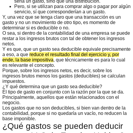
sería un gasto, sino que una distribución.
Pero, si se utilizan para comprar algo o pagar por algún
servicio, sí que corresponderían a un gasto.
Y, una vez que se tenga claro que una transacción es un
gasto y no un movimiento de otro tipo, es momento de
determinar si es deducible o no
.
O sea, si dentro de la contabilidad de una empresa se puede
restar a los ingresos brutos con tal de obtener los ingresos
netos.
Y es que, que un gasto sea deducible equivale precisamente
a eso, a que
reduce el resultado final del ejercicio y, por
ende, la base impositiva
, que técnicamente es para lo cual
es relevante el concepto.
Porque, sobre los ingresos netos, es decir, sobre los
ingresos brutos menos los gastos (deducibles) se calculan
impuestos.
¿Y qué determina que un gasto sea deducible?
El tipo de gasto en conjunto con la razón por la que se da.
Principalmente, aquellos que están
relacionados con el
negocio
.
Los gastos que no son deducibles, si bien van dentro de la
contabilidad, porque si no quedaría un vacío, no reducen la
base imponible.
¿Qué gastos se pueden deducir