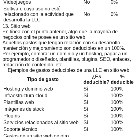
Videojuegos
No
0%
Software cuyo uso no esté
relacionado con la actividad que
No
0%
desarrolla la LLC
13. Sitio web
En línea con el punto anterior, algo que la mayoría de
negocios online posee es un sitio web.
Aquellos gastos que tengan relación con su desarrollo,
mantención y mejoramiento son deducibles en un 100%.
Por ejemplo, comprar un dominio y un hosting, pagar a un
programador o diseñador, plantillas, plugins, SEO, enlaces,
redacción de contenido, etc.
Ejemplos de gastos deducibles de una LLC en sitio web
¿Es
%
Tipo de gasto
deducible?
deducible
Hosting y dominio web
Sí
100%
Infraestructura cloud
Sí
100%
Plantillas web
Sí
100%
Imágenes de stock
Sí
100%
Plugins
Sí
100%
Servicios relacionados al sitio web
Sí
100%
Soporte técnico
Sí
100%
Gastos de un sitio web de otro