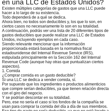
en una LLC de Estados Unidos?
Existen múltiples categorías de gastos que una LLC puede
hacer a lo largo de su existencia.
Todo dependerá de a qué se dedica.
Ahora bien, no todos son deducibles y, los que lo son, en
ciertos casos no necesariamente lo son en su totalidad.
A continuación, podrás ver una lista de
20 diferentes tipos de
gastos deducibles
que puede realizar una LLC de Estados
Unidos, incluyendo ejemplos en cada caso.
Siendo relevante mencionar que la información
proporcionada estará basada en la normativa fiscal
estadounidense del Internal Revenue Service (IRS),
estipulada principalmente en la
Sección 162 del Internal
Revenue Code
(aunque hay otras que puntualizan ciertos
aspectos).
1. Comida
¿Comprar comida es un gasto deducible?
Si una LLC se dedica a vender comida, sí.
Por supuesto que los ingredientes o productos alimenticios
que compre serían deducibles, ya que tienen relación directa
con el giro del negocio.
Y se podrían descontar en su totalidad.
Pero, ese no sería el caso si los fondos de la compañía se
usan para comprar la comida del día a día de sus miembros.
Ese tipo de gasto no sería deducible, ya que no está ligado a