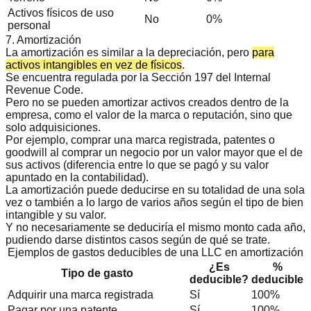
Activos físicos de uso
No
0%
personal
7. Amortización
La amortización es similar a la depreciación, pero
para
activos intangibles en vez de físicos
.
Se encuentra regulada por la
Sección 197 del Internal
Revenue Code
.
Pero no se pueden amortizar activos creados dentro de la
empresa, como el valor de la marca o reputación, sino que
solo adquisiciones.
Por ejemplo, comprar una marca registrada, patentes o
goodwill al comprar un negocio por un valor mayor que el de
sus activos (diferencia entre lo que se pagó y su valor
apuntado en la contabilidad).
La amortización puede deducirse en su totalidad de una sola
vez o también a lo largo de varios años según el tipo de bien
intangible y su valor.
Y no necesariamente se deduciría el mismo monto cada año,
pudiendo darse distintos casos según de qué se trate.
Ejemplos de gastos deducibles de una LLC en amortización
¿Es
%
Tipo de gasto
deducible?
deducible
Adquirir una marca registrada
Sí
100%
Pagar por una patente
Sí
100%