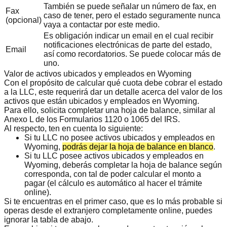
También se puede señalar un número de fax, en
Fax
caso de tener, pero el estado seguramente nunca
(opcional)
vaya a contactar por este medio.
Es obligación indicar un email en el cual recibir
notificaciones electrónicas de parte del estado,
Email
así como recordatorios. Se puede colocar más de
uno.
Valor de activos ubicados y empleados en Wyoming
Con el propósito de
calcular qué cuota debe cobrar el estado
a la LLC
, este requerirá dar un detalle acerca del valor de los
activos que están ubicados y empleados en Wyoming.
Para ello, solicita completar una
hoja de balance
, similar al
Anexo L de los Formularios 1120 o 1065 del IRS.
Al respecto, ten en cuenta lo siguiente:
Si tu LLC no posee activos ubicados y empleados en
Wyoming,
podrás dejar la hoja de balance en blanco
.
Si tu LLC posee activos ubicados y empleados en
Wyoming, deberás completar la hoja de balance según
corresponda, con tal de poder calcular el monto a
pagar (el cálculo es automático al hacer el trámite
online).
Si te encuentras en el primer caso, que es lo más probable si
operas desde el extranjero completamente online, puedes
ignorar la tabla de abajo.