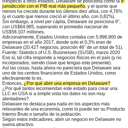
Respecto a otros estados, Delaware se posiciona como la
9°
jurisdicción con el PIB real más pequeño
, y el quinto que
menos ha crecido durante los últimos diez años, con 4,76%
(y el cuarto que menos creció el último año, con 0,82%).
Sin embargo, a nivel per cápita, Delaware se posiciona 9°,
con US$64.985, superando el promedio nacional de
US$58.107 millones.
Adicionalmente, Estados Unidos contaba con 5.996.900 de
empresas en el año 2017, donde
solo el 0,3% eran de
Delaware
(20.427 negocios, posición 46° de un total de 51).
Fuente:
Statistics of U.S. Businesses (SUSB), marzo 2020
Eso sí, tal cifra responde a
negocios físicos
en el país (y no
incorporados, siendo clave que tengas esto presente).
Así las cosas, hasta ahora no pareciera que Delaware sea
uno de los centros financieros de Estados Unidos, como
efectivamente lo es.
Entonces,
¿Por qué abrir una empresa en Delaware?
¿Por qué tantos recomiendan este estado para crear una
LLC en USA si a simple vista los datos no son muy
alentadores?
Delaware no destaca para nada en los aspectos más
relevantes de una economía, como lo puede ser su Producto
Interno Bruto o tamaño de la población.
Según estos indicadores,
abrir un negocio en Delaware no
suena atractivo
.