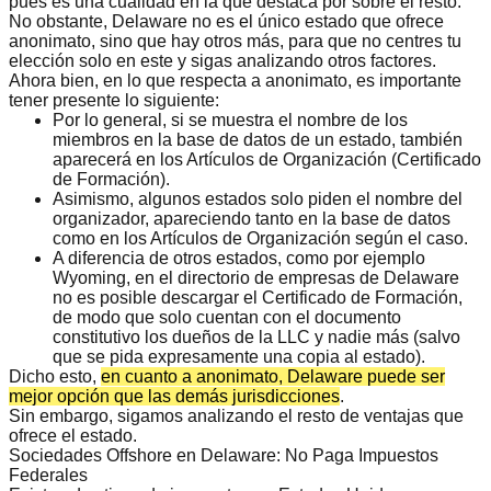
pues es una cualidad en la que destaca por sobre el resto.
No obstante, Delaware no es el único estado que ofrece
anonimato, sino que hay otros más, para que no centres tu
elección solo en este y sigas analizando otros factores.
Ahora bien, en lo que respecta a anonimato, es importante
tener presente lo siguiente:
Por lo general, si se muestra el nombre de los
miembros en la base de datos de un estado, también
aparecerá en los Artículos de Organización (Certificado
de Formación).
Asimismo, algunos estados solo piden el nombre del
organizador, apareciendo tanto en la base de datos
como en los Artículos de Organización según el caso.
A diferencia de otros estados, como por ejemplo
Wyoming, en el directorio de empresas de Delaware
no es posible
descargar el Certificado de Formación
,
de modo que solo cuentan con el documento
constitutivo los dueños de la LLC y nadie más (salvo
que se pida expresamente una copia al estado).
Dicho esto,
en cuanto a anonimato, Delaware puede ser
mejor opción que las demás jurisdicciones
.
Sin embargo, sigamos analizando el resto de ventajas que
ofrece el estado.
Sociedades Offshore en Delaware: No Paga Impuestos
Federales