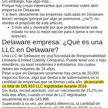
Sin embargo, hay algo más…
Porque hay cosas interesantes que comentar sobre abrir
empresa en Delaware.
Y si bien, obviamente las empresas radicadas en Delaware
tienen ventajas (porque por algo se promueve, ¿no?), no
olvides el propósito de este artículo:
Ir más allá y mostrarte por qué probablemente este
estado no sea la mejor opción para ti (pese a ser muy
popular).
Delaware empresa: ¿Qué es una
LLC en Delaware?
Una LLC de Delaware es una Sociedad de Responsabilidad
Limitada (Limited Liability Company). Puede tener uno o más
miembros, ya sean residentes o extranjeros, los cuales
deben ser mayores de 18 años.
Pese a que en Delaware solamente hay cerca de 20.000
negocios físicos, algo que destaca de sobremanera es la
cantidad de empresas que se forman cada año,
alcanzando
un total de 165.910 LLC registradas durante 2019
.
Sin duda, record absoluto, con un crecimiento de 15,2% en
solo dos años, cuando el total de LLC registradas
anualmente era de 143.996.
Superando a su vez, por amplia diferencia, la cantidad de
corporaciones que se forman allí (45.405 en 2019), lo cual