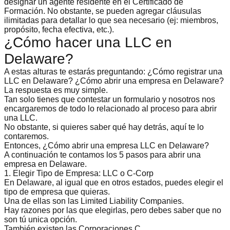
designar un agente residente en el Certificado de
Formación. No obstante, se pueden agregar cláusulas
ilimitadas para detallar lo que sea necesario (ej: miembros,
propósito, fecha efectiva, etc.).
¿Cómo hacer una LLC en
Delaware?
A estas alturas te estarás preguntando: ¿Cómo registrar una
LLC en Delaware? ¿Cómo abrir una empresa en Delaware?
La respuesta es muy simple.
Tan solo tienes que contestar un formulario y nosotros nos
encargaremos de todo lo relacionado al
proceso para abrir
una LLC
.
No obstante, si quieres saber qué hay detrás, aquí te lo
contaremos.
Entonces, ¿Cómo abrir una empresa LLC en Delaware?
A continuación te contamos los
5 pasos para abrir una
empresa en Delaware
.
1. Elegir Tipo de Empresa: LLC o C-Corp
En Delaware, al igual que en otros estados, puedes elegir el
tipo de empresa que quieras.
Una de ellas son las Limited Liability Companies.
Hay razones por las que elegirlas, pero debes saber que no
son tú unica opción.
También existen las Corporaciones C.