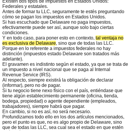
Existen dos tipos de impuestos en Estados Unidos:
Federales y estatales.
Antes de formar tu LLC, seguramente te estés preguntando
cómo se pagan los impuestos en Estados Unidos
.
Si has escuchado que
Delaware no paga impuestos
,
efectivamente puede ser así, aunque solo bajo ciertas
condiciones.
Y en todo caso, para poner esto en contexto,
tal ventaja no
es exclusiva de Delaware
, sino que de todas las LLC.
Porque en lo referente a
impuestos federales
no hay
distinción (impuestos estado Delaware son tratados más
adelante).
El gravamen es indistinto según el estado, ya que se trata de
un impuesto a nivel nacional que se paga al Internal
Revenue Service (IRS).
Al respecto,
siempre existirá la obligación de declarar
(informar), pero no de pagar.
Si tu negocio tiene
nexo físico con el país
, entiéndase que
tiene algún establecimiento permanente (oficina, tienda,
bodega, propiedad) o agente dependiente (empleados,
trabajadores), siempre habrá que pagar.
En cambio, si no es así, no será necesario.
Profundizamos todo ello en los dos artículos mencionados,
pero el punto es que, no es algo propio de Delaware, sino
que de todas las LLC, sea cual sea el estado en que estén