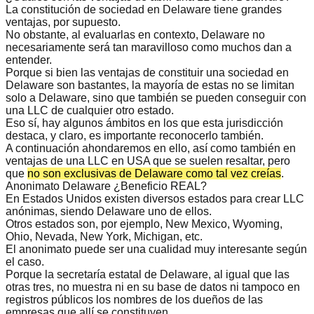
La constitución de sociedad en Delaware tiene grandes
ventajas, por supuesto.
No obstante, al evaluarlas en contexto,
Delaware no
necesariamente será tan maravilloso
como muchos dan a
entender.
Porque si bien las ventajas de constituir una sociedad en
Delaware son bastantes, la mayoría de estas no se limitan
solo a Delaware, sino que también se pueden conseguir con
una
LLC de cualquier otro estado
.
Eso sí, hay algunos ámbitos en los que esta jurisdicción
destaca, y claro, es importante reconocerlo también.
A continuación ahondaremos en ello, así como también en
ventajas de una LLC en USA
que se suelen resaltar, pero
que
no son exclusivas de Delaware como tal vez creías
.
Anonimato Delaware ¿Beneficio REAL?
En Estados Unidos existen diversos
estados para crear LLC
anónimas
, siendo Delaware uno de ellos.
Otros estados son, por ejemplo, New Mexico, Wyoming,
Ohio, Nevada, New York, Michigan, etc.
El anonimato puede ser una cualidad muy interesante según
el caso.
Porque la secretaría estatal de Delaware, al igual que las
otras tres, no muestra ni en su base de datos ni tampoco en
registros públicos los
nombres de los dueños
de las
empresas que allí se constituyen.