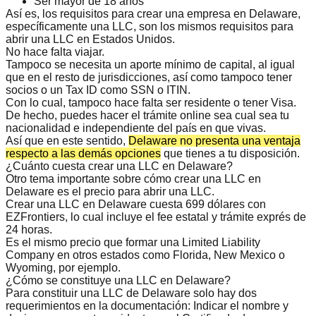
Ser mayor de 18 años
Así es, los requisitos para crear una empresa en Delaware,
específicamente una LLC, son los mismos
requisitos para
abrir una LLC en Estados Unidos
.
No hace falta viajar
.
Tampoco se necesita un aporte mínimo de capital, al igual
que en el resto de jurisdicciones, así como tampoco tener
socios o un Tax ID como SSN o ITIN.
Con lo cual, tampoco hace falta ser residente o tener Visa.
De hecho, puedes hacer el trámite online
sea cual sea tu
nacionalidad
e independiente del país en que vivas.
Así que en este sentido,
Delaware no presenta una ventaja
respecto a las demás opciones
que tienes a tu disposición.
¿Cuánto cuesta crear una LLC en Delaware?
Otro tema importante sobre cómo crear una LLC en
Delaware es el
precio para abrir una LLC
.
Crear una LLC en Delaware cuesta
699 dólares
con
EZFrontiers, lo cual incluye el fee estatal y trámite exprés de
24 horas.
Es el mismo precio que formar una Limited Liability
Company en otros estados como Florida, New Mexico o
Wyoming, por ejemplo.
¿Cómo se constituye una LLC en Delaware?
Para constituir una LLC de Delaware solo hay dos
requerimientos en la documentación: Indicar el nombre y