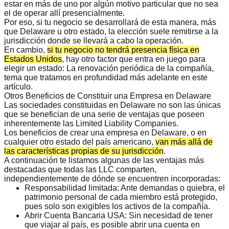
estar en más de uno por algún motivo particular que no sea
el de operar allí presencialmente.
Por eso, si tu negocio se desarrollará de esta manera, más
que Delaware u otro estado, la elección suele remitirse a la
jurisdicción donde se llevará a cabo la operación.
En cambio,
si tu negocio no tendrá presencia física en
Estados Unidos
, hay otro factor que entra en juego para
elegir un estado: La renovación periódica de la compañía,
tema que tratamos en profundidad más adelante en este
artículo.
Otros Beneficios de Constituir una Empresa en Delaware
Las sociedades constituidas en Delaware no son las únicas
que se benefician de una serie de ventajas que poseen
inherentemente las Limited Liability Companies.
Los beneficios de crear una empresa en Delaware, o en
cualquier otro estado del país americano,
van más allá de
las características propias de su jurisdicción
.
A continuación te listamos algunas de las ventajas más
destacadas que todas las LLC comparten,
independientemente de dónde se encuentren incorporadas:
Responsabilidad limitada:
Ante demandas o quiebra, el
patrimonio personal de cada miembro está protegido,
pues solo son exigibles los activos de la compañía.
Abrir Cuenta Bancaria USA:
Sin necesidad de tener
que viajar al país, es posible abrir una cuenta en